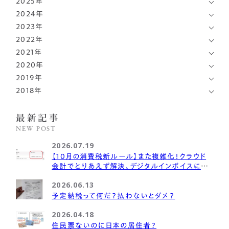
2025年
7月
(1)
2024年
12月
(2)
6月
(1)
2023年
12月
(1)
10月
(1)
4月
(1)
2022年
12月
(1)
11月
(1)
9月
(1)
2021年
3月
10月
(1)
(1)
9月
(2)
9月
(1)
2020年
8月
12月
(1)
(1)
2月
9月
(1)
(1)
6月
(1)
2019年
8月
12月
(1)
(1)
6月
10月
(2)
(1)
7月
(2)
2018年
4月
11月
(2)
(4)
7月
7月
(2)
(1)
5月
8月
(1)
(2)
5月
12月
(2)
(1)
3月
6月
(1)
(1)
6月
5月
(2)
(1)
最新記事
4月
7月
(1)
(2)
3月
11月
(1)
(1)
1月
1月
(1)
(2)
NEW POST
4月
1月
(1)
(1)
3月
6月
(1)
(2)
2月
6月
(1)
(1)
2026.07.19
1月
(1)
5月
(1)
【10月の消費税新ルール】また複雑化！クラウド
会計でとりあえず解決、デジタルインボイスに期
4月
(2)
待？
2026.06.13
2月
(1)
予定納税って何だ？払わないとダメ？
2026.04.18
住民票ないのに日本の居住者？