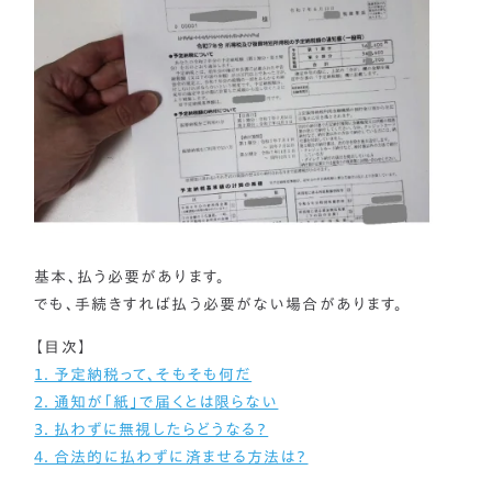
まずは相談する
中文
LINEで相談する
한국어
基本、払う必要があります。
でも、手続きすれば払う必要がない場合があります。
【目次】
１．予定納税って、そもそも何だ
２．通知が「紙」で届くとは限らない
３．払わずに無視したらどうなる？
４．合法的に払わずに済ませる方法は？