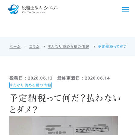
コラム
COLUMN
シエルについて
ホーム
コラム
すんなり読める税の情報
予定納税って何だ？払
シエルが選ばれる理由
サービス紹介
ごあいさつ
税務・会計支援
料金・シミュレーション
投稿日：2026.06.13 最終更新日：2026.06.14
事務所概要
クラウド会計導入
法人・個人事業主向け
お客様の声
すんなり読める税の情報
予定納税って何だ？払わない
アクセス
国際税務
個人のお客様向け
採用情報
とダメ？
相続・贈与
相続・贈与
言語/Languages
開業支援
その他料金
English