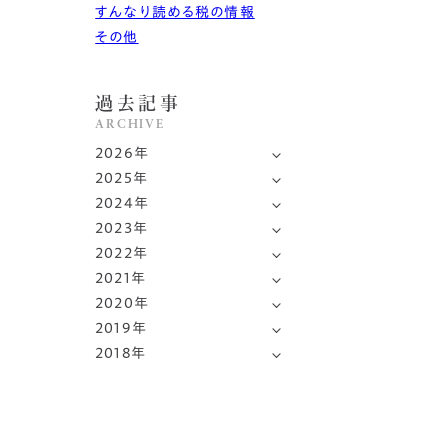
すんなり読める税の情報
その他
過去記事
ARCHIVE
2026年
2025年
7月
(1)
2024年
12月
(2)
6月
(1)
2023年
12月
(1)
10月
(1)
4月
(1)
2022年
12月
(1)
11月
(1)
9月
(1)
2021年
3月
10月
(1)
(1)
9月
(2)
9月
(1)
2020年
8月
12月
(1)
(1)
2月
9月
(1)
(1)
6月
(1)
2019年
8月
12月
(1)
(1)
6月
10月
(2)
(1)
7月
(2)
2018年
4月
11月
(2)
(4)
7月
7月
(2)
(1)
5月
8月
(1)
(2)
5月
12月
(2)
(1)
3月
6月
(1)
(1)
6月
5月
(2)
(1)
4月
7月
(1)
(2)
3月
11月
(1)
(1)
1月
1月
(1)
(2)
4月
1月
(1)
(1)
3月
6月
(1)
(2)