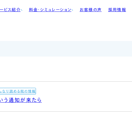
ービス紹介
料金・シミュレーション
お客様の声
採用情報
コラム
・会計支援
法人・個人事業主向け
COLUMN
ウド会計導入
個人のお客様向け
税務
相続・贈与
・贈与
その他料金
支援
んなり読める税の情報
いう通知が来たら