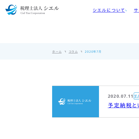
シエルについて
サ
シエルが選ばれる理由
税務
ごあいさつ
クラ
ホーム
コラム
2020年7月
事務所概要
国際
アクセス
相続
開業
2020.07.11
す
予定納税と