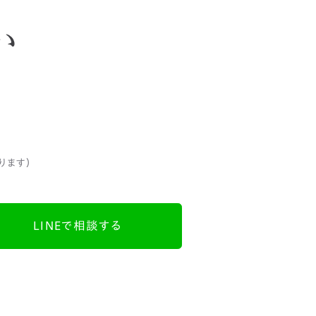
2月
6月
(1)
(1)
1月
(1)
5月
(1)
い
4月
(2)
2月
(1)
ります）
LINEで相談する