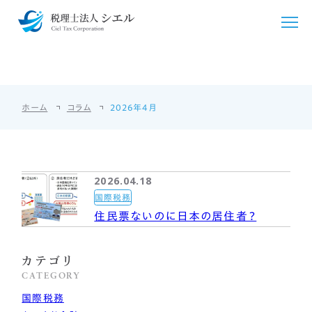
コラム
COLUMN
シエルについて
ホーム
コラム
2026年4月
シエルが選ばれる理由
サービス紹介
ごあいさつ
税務・会計支援
料金・シミュレーション
2026.04.18
事務所概要
クラウド会計導入
法人・個人事業主向け
お客様の声
国際税務
住民票ないのに日本の居住者？
アクセス
国際税務
個人のお客様向け
採用情報
カテゴリ
相続・贈与
相続・贈与
言語/Languages
CATEGORY
開業支援
国際税務
その他料金
English