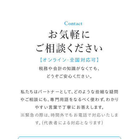
7月
7月
(2)
(1)
5月
8月
(1)
(2)
5月
12月
(2)
(1)
3月
6月
(1)
(1)
6月
5月
(2)
(1)
4月
7月
(1)
(2)
3月
11月
(1)
(1)
1月
1月
(1)
(2)
4月
1月
(1)
(1)
Contact
3月
6月
(1)
(2)
2月
6月
(1)
(1)
1月
(1)
お気軽に
5月
(1)
4月
(2)
ご相談ください
2月
(1)
【オンライン・全国対応可】
税務や会計の知識がなくても、
どうぞご安心ください。
私たちはパートナーとして、どのような些細な疑問
やご相談にも、
専門用語をなるべく使わず、わかり
やすい言葉で丁寧にお答えします。
※緊急の際は、時間外でもお電話で対応いたしま
す。（代表者による対応となります）