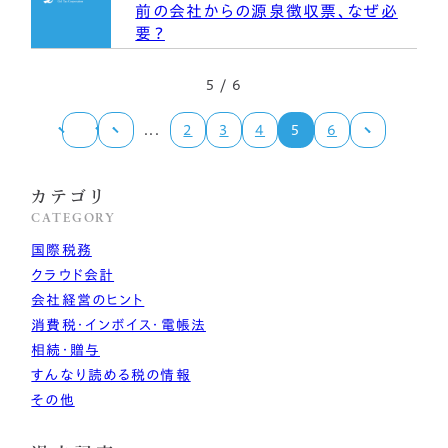
前の会社からの源泉徴収票、なぜ必
要？
5 / 6
...
2
3
4
5
6
カテゴリ
CATEGORY
国際税務
クラウド会計
会社経営のヒント
消費税・インボイス・電帳法
相続・贈与
すんなり読める税の情報
その他