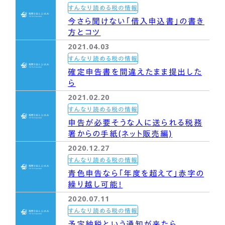
まずは相談する
すんなり読める税の情報
今さら聞けない「借入申込書」の書き
中文
LINEで相談する
方とコツ
2021.04.03
한국어
すんなり読める税の情報
確定申告書を間違えたまま提出した
ら
2021.02.20
すんなり読める税の情報
申告が必要そうな人に送られる税務
署からの手紙(ネット販売編)
2020.12.27
すんなり読める税の情報
青色申告なら「年度を超えて」赤字の
繰り越し可能！
2020.07.11
すんなり読める税の情報
予定納税という通知が来たら