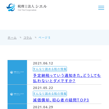
コラム
COLUMN
シエルについて
ホーム
コラム
ページ 5
シエルが選ばれる理由
サービス紹介
ごあいさつ
税務・会計支援
料金・シミュレーション
2021.06.12
事務所概要
クラウド会計導入
法人・個人事業主向け
お客様の声
すんなり読める税の情報
予定納税っていう通知きた。どうしても
アクセス
国際税務
個人のお客様向け
払わないとダメですか？
採用情報
2021.05.22
相続・贈与
相続・贈与
すんなり読める税の情報
言語/Languages
減価償却、初心者の疑問ＴОＰ３
開業支援
その他料金
2021.04.29
English