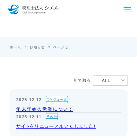
お知らせ
NEWS
シエルについて
ホーム
お知らせ
ページ 2
シエルが選ばれる理由
サービス紹介
ごあいさつ
税務・会計支援
料金・シミュレーション
年で絞る
ALL
事務所概要
クラウド会計導入
法人・個人事業主向け
お客様の声
アクセス
国際税務
2025.12.12
スケジュール
個人のお客様向け
採用情報
年末年始の営業について
相続・贈与
相続・贈与
2025.12.11
その他
言語/Languages
サイトをリニューアルいたしました！
開業支援
その他料金
English