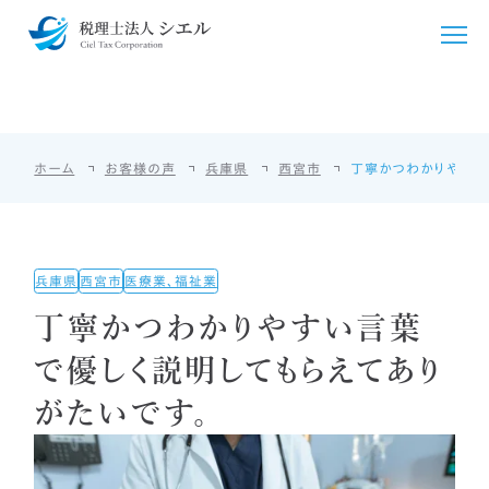
お客様の声
VOICE
シエルについて
ホーム
お客様の声
兵庫県
西宮市
丁寧かつわかりやすい
シエルが選ばれる理由
サービス紹介
ごあいさつ
税務・会計支援
料金・シミュレーション
兵庫県
西宮市
医療業、福祉業
事務所概要
クラウド会計導入
法人・個人事業主向け
お客様の声
丁寧かつわかりやすい言葉
アクセス
国際税務
個人のお客様向け
で優しく説明してもらえてあり
採用情報
がたいです。
相続・贈与
相続・贈与
言語/Languages
開業支援
その他料金
English