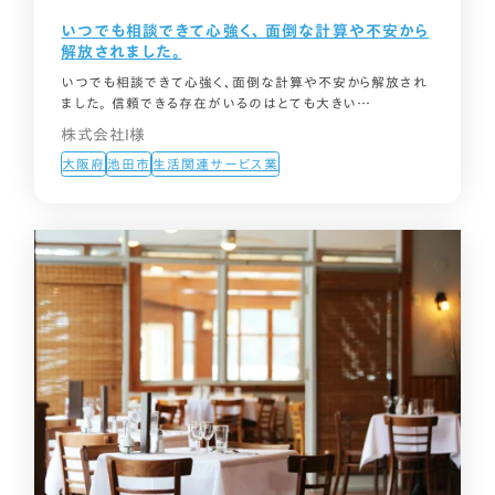
まずは相談する
いつでも相談できて心強く、 面倒な計算や不安から
解放されました。
中文
LINEで相談する
いつでも相談できて心強く、面倒な計算や不安から解放され
ました。 信頼できる存在がいるのはとても大きい…
한국어
株式会社I様
大阪府
池田市
生活関連サービス業