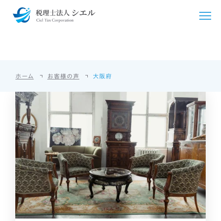
大阪府
VOICE
シエルについて
ホーム
お客様の声
大阪府
シエルが選ばれる理由
サービス紹介
ごあいさつ
税務・会計支援
料金・シミュレーション
事務所概要
クラウド会計導入
法人・個人事業主向け
お客様の声
アクセス
国際税務
個人のお客様向け
採用情報
相続・贈与
相続・贈与
言語/Languages
開業支援
その他料金
English